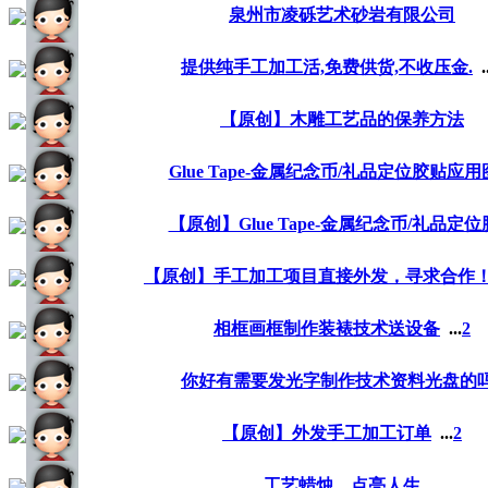
泉州市凌砾艺术砂岩有限公司
提供纯手工加工活,免费供货,不收压金.
.
【原创】木雕工艺品的保养方法
Glue Tape-金属纪念币/礼品定位胶贴应
【原创】Glue Tape-金属纪念币/礼品定
【原创】手工加工项目直接外发，寻求合作
相框画框制作装裱技术送设备
...
2
你好有需要发光字制作技术资料光盘的吗
【原创】外发手工加工订单
...
2
工艺蜡烛，点亮人生