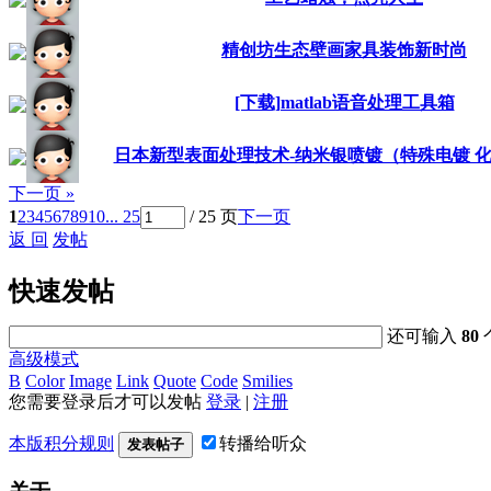
精创坊生态壁画家具装饰新时尚
[下载]matlab语音处理工具箱
日本新型表面处理技术-纳米银喷镀（特殊电镀 
下一页 »
1
2
3
4
5
6
7
8
9
10
... 25
/ 25 页
下一页
返 回
发帖
快速发帖
还可输入
80
高级模式
B
Color
Image
Link
Quote
Code
Smilies
您需要登录后才可以发帖
登录
|
注册
本版积分规则
转播给听众
发表帖子