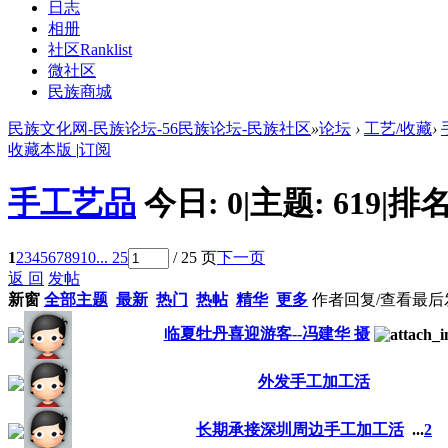
日志
相册
社区
Ranklist
微社区
民族商城
民族文化网-民族论坛-56民族论坛-民族社区
»
论坛
›
工艺/收藏
›
收藏本版
|
订阅
手工艺品
今日:
0
|
主题:
619
|
排名
1
2
3
4
5
6
7
8
9
10
... 25
/ 25 页
下一页
返 回
发帖
新窗
全部主题
最新
热门
热帖
精华
更多
作者
回复/查看
最后
临夏牡丹喜迎游客--冯建华 摄
外发手工加工活
长期承接深圳周边手工加工活
...
2