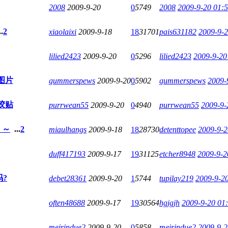
2008
2009-9-20
0
5749
2008
2009-9-20 01:
..
2
xiaolaixi
2009-9-18
18
31701
pais631182
2009-9-2
lilied2423
2009-9-20
0
5296
lilied2423
2009-9-20
用图片
gummerspews
2009-9-20
0
5902
gummerspews
2009-
位胶贴
purrwean55
2009-9-20
0
4940
purrwean55
2009-9-
！～
...
2
miaulhangs
2009-9-18
18
28730
detenttopee
2009-9-2
duff417193
2009-9-17
19
31125
etcher8948
2009-9-2
?
debet28361
2009-9-20
1
5744
tupilay219
2009-9-2
often48688
2009-9-17
19
30564
hgjgjh
2009-9-20 01
meirindue2
2009-9-20
0
5858
meirindue2
2009-9-2