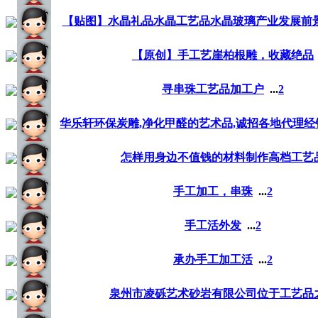
【贴图】水晶礼品水晶工艺品水晶玻璃产业发展前景
【原创】手工艺崖柏根雕，收藏绝品
寻串珠工艺品加工户
...
2
华乐轩环保炭雕,净化甲醛的艺术品,诚招各地代理经
怎样用身边不值钱的材料制作高档工艺
手工加工，串珠
...
2
手工活外发
...
2
承办手工加工活
...
2
泉州市凌砾艺术砂岩有限公司位于工艺品