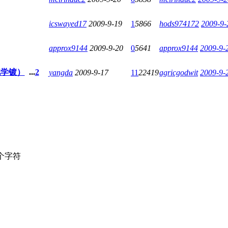
icswayed17
2009-9-19
1
5866
hods974172
2009-9-
approx9144
2009-9-20
0
5641
approx9144
2009-9-
化学镀）
...
2
yangda
2009-9-17
11
22419
agricgodwit
2009-9-
个字符