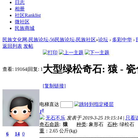
日志
相册
社区
Ranklist
微社区
民族商城
民族文化网-民族论坛-56民族论坛-民族社区
»
论坛
›
多彩中华
›
返回列表
发帖
大型绿松奇石: 猿 -
查看:
19164
|
回复:
1
[复制链接]
电梯直达
#
1
无石不乐
发表于 2019-3-25 19:15:14
|
只看
奇石命题
:
猿
种
类
:
象形石
石种
:
绿松石
重
：
2.65
公斤
(kg)
6
14
0
----------------------------------------------------------------