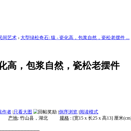
民间艺术
›
大型绿松奇石: 猿 - 瓷化高，包浆自然，瓷松老摆件 ...
 瓷化高，包浆自然，瓷松老摆件
该作者
|
只看大图
|
倒序浏览
|
阅读模式
产地
:
竹山县，湖北
规
格
: [
宽
15
x
长
25
x
高
13
]
厘米
(c
---------------------------