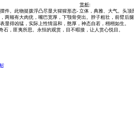
赏析
:
摆件。此物挺拨浮凸尽显大猩猩形态- 立体，典雅、大气。头
，两颊有大肉疣，嘴巴宽厚，下颚骨突出。脖子粗壮，前臂后腿
表显得凶猛，实际上性情温和，憨厚，神态自若，栩栩如生。
肖形奇石，匪夷所思。永恒的观赏，目不暇接，让人赏心悦目。
帖