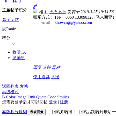
6
14
0
#
2
主题
帖子
积分
楼主
|
无石不乐
发表于 2019-3-25 19:34:56
|
联系方式： H/P - 0060 133098328 (马来西亚
新手上路
email -
khowcng@yahoo.com
积分
0
收听TA
发消息
回复
支持
反对
使用道具
举报
返回列表
发帖
高级模式
B
Color
Image
Link
Quote
Code
Smilies
您需要登录后才可以回帖
登录
|
注册
本版积分规则
回帖并转播
回帖后跳转到最后一
发表回复