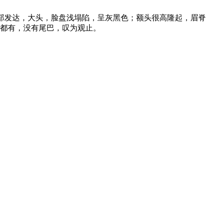
顶部发达，大头，脸盘浅塌陷，呈灰黑色；额头很高隆起，眉脊
都有，没有尾巴，叹为观止。