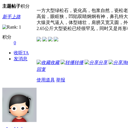
主题
帖子
积分
一方大型绿松石，瓷化高，包浆自然，瓷松老
高耸，眼眶狭，凹陷双睛炯炯有神，鼻孔特大
新手上路
大猿灵气逼人，体型雄壮，肩膀又宽又圆，外
2.65公斤大型瓷松已经很罕见，同时又是
积分
0
收听TA
发消息
收藏
转播
分享
淘
回复
使用道具
举报