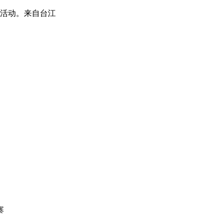
竞赛活动。来自台江
寨