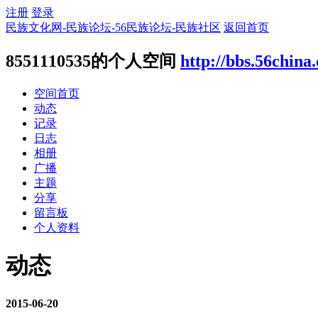
注册
登录
民族文化网-民族论坛-56民族论坛-民族社区
返回首页
8551110535的个人空间
http://bbs.56china
空间首页
动态
记录
日志
相册
广播
主题
分享
留言板
个人资料
动态
2015-06-20