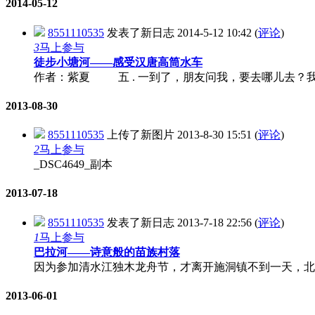
2014-05-12
8551110535
发表了新日志
2014-5-12 10:42
(
评论
)
3
马上参与
徒步小塘河——感受汉唐高筒水车
作者：紫夏 五 . 一到了，朋友问我，要去哪儿去？
2013-08-30
8551110535
上传了新图片
2013-8-30 15:51
(
评论
)
2
马上参与
_DSC4649_副本
2013-07-18
8551110535
发表了新日志
2013-7-18 22:56
(
评论
)
1
马上参与
巴拉河——诗意般的苗族村落
因为参加清水江独木龙舟节，才离开施洞镇不到一天，北
2013-06-01