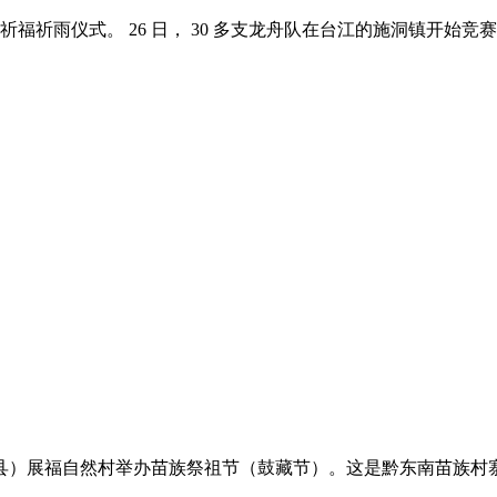
开祈福祈雨仪式。 26 日， 30 多支龙舟队在台江的施洞镇开始
县）展福自然村举办苗族祭祖节（鼓藏节）。这是黔东南苗族村