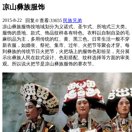
凉山彝族服饰
2015-8-22
回复:0
查看:33655
民族兄弟
17:57:07
凉山彝族服饰按地域划分为义诺式、圣乍式、所地式三大类。
服饰的质地、款式、饰品纹样各有特色。衣料以自制自染的毛
麻织品为主，多用传统的红、黄、黑三色。日常生活一般不穿
新衣服，如婚丧、祭祀、集市、过年、火把节等聚会才穿。每
到彝族的传统节日火把节，火把场上的服饰色彩纷呈，充分展
示出彝族人民在款式设计、色彩搭配、纹样选择等方面的审美
观。所以说火把节是凉山彝族服饰的赛衣节。