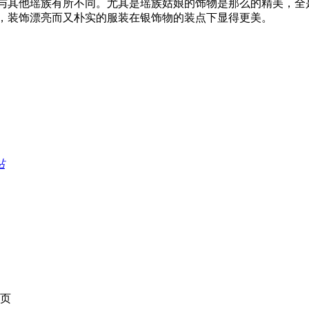
与其他瑶族有所不同。尤其是瑶族姑娘的饰物是那么的精美，全
，装饰漂亮而又朴实的服装在银饰物的装点下显得更美。
帖
页