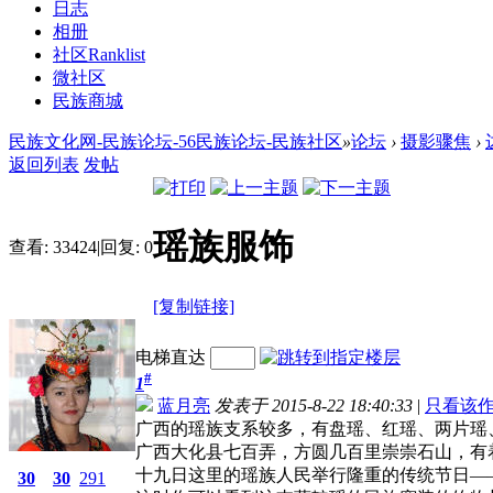
日志
相册
社区
Ranklist
微社区
民族商城
民族文化网-民族论坛-56民族论坛-民族社区
»
论坛
›
摄影骤焦
›
返回列表
发帖
瑶族服饰
查看:
33424
|
回复:
0
[复制链接]
电梯直达
#
1
蓝月亮
发表于 2015-8-22 18:40:33
|
只看该
广西的瑶族支系较多，有盘瑶、红瑶、两片瑶
广西大化县七百弄，方圆几百里崇崇石山，有
十九日这里的瑶族人民举行隆重的传统节日―
30
30
291