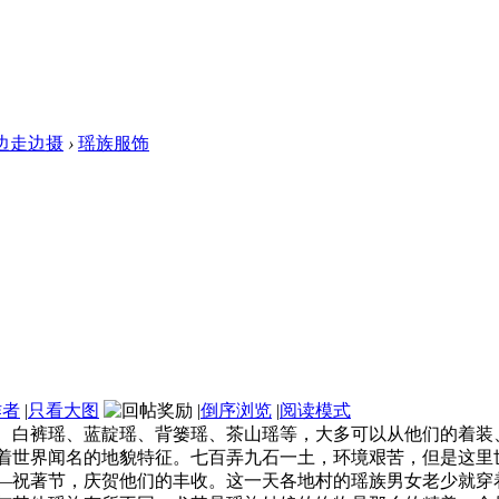
边走边摄
›
瑶族服饰
作者
|
只看大图
|
倒序浏览
|
阅读模式
、白裤瑶、蓝靛瑶、背篓瑶、茶山瑶等，大多可以从他们的着装
着世界闻名的地貌特征。七百弄九石一土，环境艰苦，但是这里
―祝著节，庆贺他们的丰收。这一天各地村的瑶族男女老少就穿