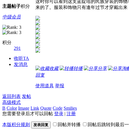
这时你可以看到这支蓝靛瑶的民族穿装的饰物
主题
帖子
积分
来的了。服装和饰物只有逢年过节才穿戴出来
中级会员
积分
291
收听TA
发消息
收藏
转播
分享
淘
回复
使用道具
举报
返回列表
发帖
高级模式
B
Color
Image
Link
Quote
Code
Smilies
您需要登录后才可以回帖
登录
|
注册
本版积分规则
回帖并转播
回帖后跳转到最后一
发表回复