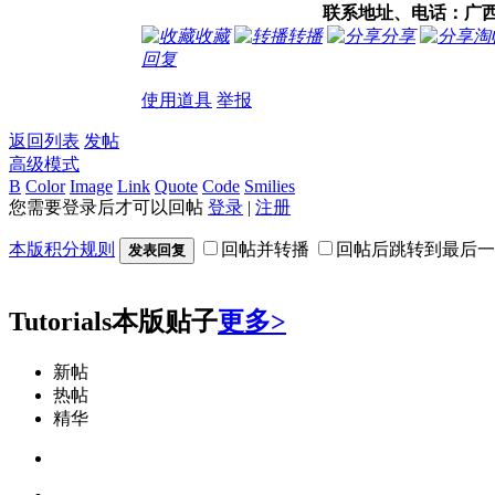
联系地址、电话：广西罗城
收藏
转播
分享
淘
回复
使用道具
举报
返回列表
发帖
高级模式
B
Color
Image
Link
Quote
Code
Smilies
您需要登录后才可以回帖
登录
|
注册
本版积分规则
回帖并转播
回帖后跳转到最后一
发表回复
Tutorials
本版贴子
更多>
新帖
热帖
精华