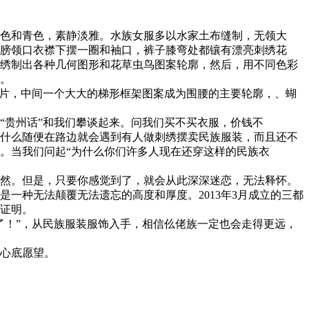
色和青色，素静淡雅。水族女服多以水家土布缝制，无领大
膀领口衣襟下摆一圈和袖口，裤子膝弯处都镶有漂亮刺绣花
绣制出各种几何图形和花草虫鸟图案轮廓，然后，用不同色彩
。
片，中间一个大大的梯形框架图案成为围腰的主要轮廓，、蝴
贵州话”和我们攀谈起来。问我们买不买衣服，价钱不
什么随便在路边就会遇到有人做刺绣摆卖民族服装，而且还不
。当我们问起“为什么你们许多人现在还穿这样的民族衣
然。但是，只要你感觉到了，就会从此深深迷恋，无法释怀。
是一种无法颠覆无法遗忘的高度和厚度。
2013
年
3
月成立的三都
证明。
！”，从民族服装服饰入手，相信仫佬族一定也会走得更远，
心底愿望。