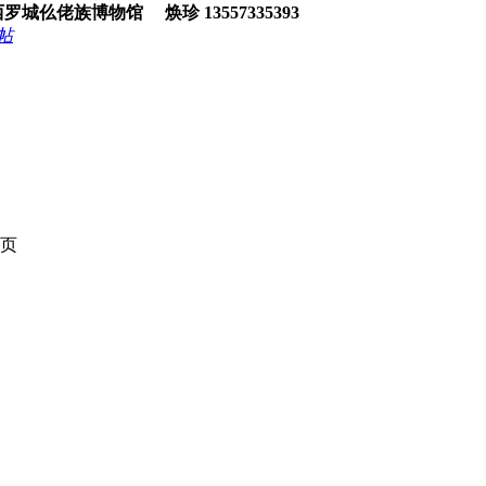
仫佬族博物馆
焕珍
13557335393
帖
页