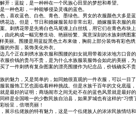
解开：蓝靛，是一种种在一个民族心田里的梦想和希望。
是一种色彩，一种能够侵染灵魂的蓝色。
色，喜欢蓝色、白色、青色、墨绿色。男女的衣服颜色大多是蓝
绣花边。但是，节日和婚嫁服装却非常出彩。婚嫁服装衣服的肩
案。刺绣花带是先将白色马尾缠上白丝线，用它们在青色布块上
，由此构成一幅完整生动、艳丽纷繁、寓意深刻的水族刺绣图案
样美丽。围腰是用蓝靛黑色土布来做，胸前上部分装饰有彩色绣
服的外面，装饰美化外衣。
几个正在刺绣水族衣服和围腰的妇女就用带着浓浓地方口音的“
衣服价钱的贵与不贵，是为什么水族服装服饰会如此的美丽，为
买了一件刺绣有复杂图案的漂亮围腰作为纪念品，价钱确实不贵
族的魅力，又是简单的，如同她很直观的一件衣服，可以一目了
服装服饰工艺也面临着种种挑战。但是水族千百年的文化底蕴，
就是最好的证明；商场闹市之间无处不在的蓝色风景就是最好的
样是全国唯一的少数民族自治县，如果罗城也有这样的“习惯了
彩纷呈，倍增亮丽！
，展示仫佬族的特有魅力，这是一个仫佬族人的浓浓民族情结和