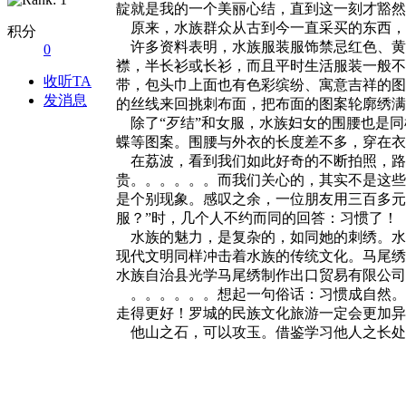
靛就是我的一个美丽心结，直到这一刻才豁然
原来，水族群众从古到今一直采买的东西，
积分
许多资料表明，水族服装服饰禁忌红色、黄
0
襟，半长衫或长衫，而且平时生活服装一般不
收听TA
带，包头巾上面也有色彩缤纷、寓意吉祥的图
发消息
的丝线来回挑刺布面，把布面的图案轮廓绣满
除了“歹结”和女服，水族妇女的围腰也是同
蝶等图案。围腰与外衣的长度差不多，穿在衣
在荔波，看到我们如此好奇的不断拍照，路边
贵。。。。。。而我们关心的，其实不是这些
是个别现象。感叹之余，一位朋友用三百多元
服？”时，几个人不约而同的回答：习惯了！
水族的魅力，是复杂的，如同她的刺绣。水
现代文明同样冲击着水族的传统文化。马尾绣
水族自治县光学马尾绣制作出口贸易有限公司
。。。。。。想起一句俗话：习惯成自然。同
走得更好！罗城的民族文化旅游一定会更加异
他山之石，可以攻玉。借鉴学习他人之长处