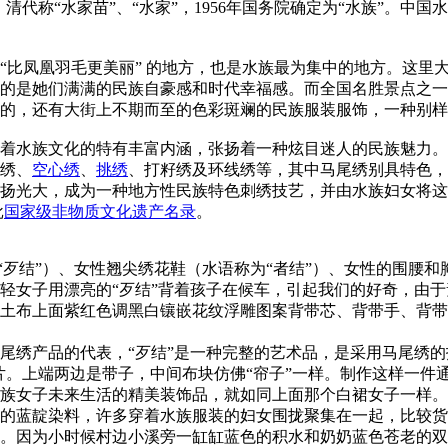
，清代称“水家苗”、“水家”，1956年国务院确定为“水族”。中
比凤凰羽毛更美丽” 的地方，也是水族最为集中的地方。这里
的是她们满满的民族自豪感和时代幸福感。而全国名胜景点之一
的，还有大街上不期而至的色彩斑斓的民族服装服饰，一种别样
着水族文化的特有丰富内涵，张扬着一种炫目迷人的民族魅力。
绣、
空心绣
、
挑绣
、打籽绣及环线绣等，其中马尾绣别具特色，
扬光大，成为一种地方性民族特色刺绣技艺，并由水族妇女将这
批
国家级非物质文化遗产名录
。
歹结”）、女性翘尖绣花鞋（水语称为“者结”）、女性的围腰和
女子用漂亮的“歹结”背着孩子在候车，引起我们的好奇，由于
土布上面紫红色调黑白镶嵌花纹浮雕图案背带芯、背带手、背带
尾绣产品的代表，“歹结”是一种完整的艺术品，是采用马尾绣
绣片。上端两边是带子，中间布块仿佛“帘子”一样。制作这样一件
族女子未来生活的精美装饰品，就如同上面那个白裙女子一样。
的蓝靛染料，许多穿着水族服装的妇女围拢聚集在一起，比较货
。因为小时候村边小溪旁一缸缸蓝色的积水和奶奶蓝色苍老的双