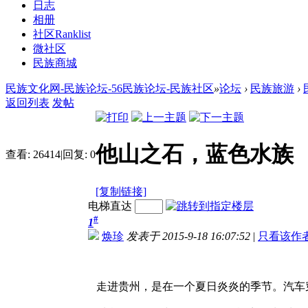
日志
相册
社区
Ranklist
微社区
民族商城
民族文化网-民族论坛-56民族论坛-民族社区
»
论坛
›
民族旅游
›
返回列表
发帖
他山之石，蓝色水族
查看:
26414
|
回复:
0
[复制链接]
电梯直达
#
1
焕珍
发表于 2015-9-18 16:07:52
|
只看该作
走进贵州，是在一个夏日炎炎的季节。汽车