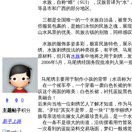
水族，自称“睢”（SUI），汉族音译为“水”
等县市和广西的部分地区。
三都是全国唯一的一个水族自治县，被誉为“
些服装包裹的，是她们永恒的民族之魂，展现
山水风景的优美、民族古镇的别致，同样感叹
水族的服饰多姿多彩，极富民族特色，展示
绣。水族刺绣技法的种类很多，有平绣、马尾
原材料，但只有
水族
集中地将之用于刺绣，发
2006年5月，马尾绣经国务院批准列入第一
马尾绣主要用于制作小孩的背带（水语称为“
在一个候车亭，一个穿着一袭白色长裙的年轻
叹这个画面的唯美：白色长裙，衬托蓝靛黑色
美融合！
0
0
0
后来向当地一位刺绣艺人了解才知道，作为马
面。“歹结”其实不是带，是一块“T”形华丽
主题
帖子
积分
族母亲送给出嫁女儿的最珍贵礼品，是一个水
新手上路
在一条不是很大的街道，沿街摆着用竹筐装
一次看到的蓝靛染料交易场面，梦幻一般感觉