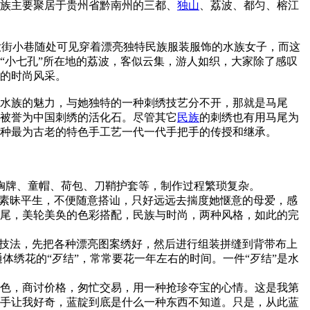
国水族主要聚居于贵州省黔南州的三都、
独山
、荔波、都匀、榕江
大街小巷随处可见穿着漂亮独特民族服装服饰的水族女子，而这
“小七孔”所在地的荔波，客似云集，游人如织，大家除了感叹
的时尚风采。
水族的魅力，与她独特的一种刺绣技艺分不开，那就是马尾
被誉为中国刺绣的活化石。尽管其它
民族
的刺绣也有用马尾为
种最为古老的特色手工艺一代一代手把手的传授和继承。
胸牌、童帽、荷包、刀鞘护套等，制作过程繁琐复杂。
素昧平生，不便随意搭讪，只好远远去揣度她惬意的母爱，感
尾，美轮美奂的色彩搭配，民族与时尚，两种风格，如此的完
的技法，先把各种漂亮图案绣好，然后进行组装拼缝到背带布上
通体绣花的“歹结”，常常要花一年左右的时间。一件“歹结”是水
色，商讨价格，匆忙交易，用一种抢珍夺宝的心情。这是我第
手让我好奇，蓝靛到底是什么一种东西不知道。只是，从此蓝