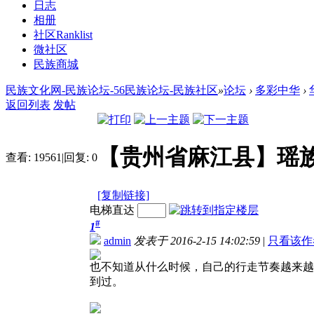
日志
相册
社区
Ranklist
微社区
民族商城
民族文化网-民族论坛-56民族论坛-民族社区
»
论坛
›
多彩中华
›
返回列表
发帖
【贵州省麻江县】瑶
查看:
19561
|
回复:
0
[复制链接]
电梯直达
#
1
admin
发表于 2016-2-15 14:02:59
|
只看该作
也不知道从什么时候，自己的行走节奏越来越
到过。