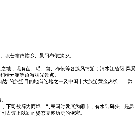
、坝芒布依族乡、景阳布依族乡。
地，现有苗、瑶、畲、布依等各族风情游；清水江省级 风景
夏同和状元第等旅游观光景点。
然”的旅游目的地首选地之一及中国十大旅游黄金热线——黔
华名猎。
年），下司被辟为商埠，到民国时发展为闹市，有水陆码头，是黔
下司古镇正以新的姿态复苏历史的恢宏。