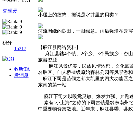
管理员
小腿上的纹饰，据说是水井里的贝类？
河流围绕的良田，一眼绿意。雨后弥漫在云雾
积分
【麻江县网络资料】
15217
麻江县辖4个镇、2个乡、3个民族乡：杏山
旅游资源
麻江风景优美，民族风情浓郁，文化底蕴浓
收听TA
名胜区、仙人桥省级原始森林公园等风景游
发消息
麻江下司是苗侗之都大凯里的四大功能区之一
东南的第一站。
麻江下司犬以嗅觉灵敏、爆发力强、奔跑
素有“小上海”之称的下司古镇是黔东南州“生
中重要物资集散地。近年来，麻江县委、县政