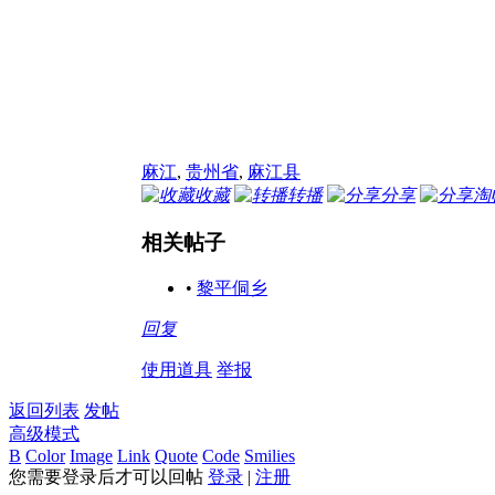
麻江
,
贵州省
,
麻江县
收藏
转播
分享
淘
相关帖子
•
黎平侗乡
回复
使用道具
举报
返回列表
发帖
高级模式
B
Color
Image
Link
Quote
Code
Smilies
您需要登录后才可以回帖
登录
|
注册