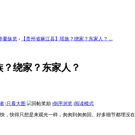
华夏纵览
›
【贵州省麻江县】瑶族？绕家？东家人？ ...
族？绕家？东家人？
者
|
只看大图
|
倒序浏览
|
阅读模式
快，快得只想是来观光一样，匆匆到匆匆回。好多细节都埋没在