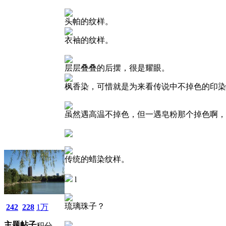
头帕的纹样。
衣袖的纹样。
层层叠叠的后摆，很是耀眼。
枫香染，可惜就是为来看传说中不掉色的印染
虽然遇高温不掉色，但一遇皂粉那个掉色啊，
传统的蜡染纹样。
l
琉璃珠子？
242
228
1万
主题
帖子
积分