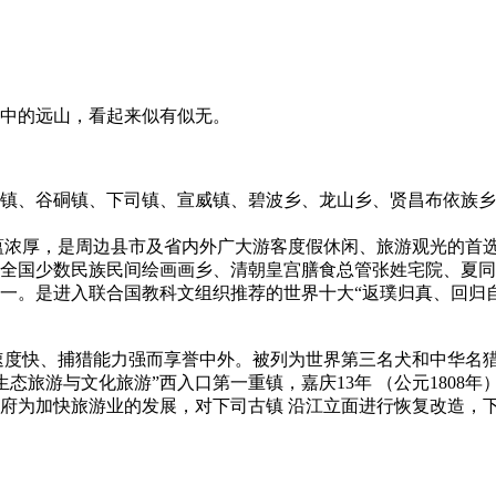
中的远山，看起来似有似无。
镇、谷硐镇、下司镇、宣威镇、碧波乡、龙山乡、贤昌布依族乡
厚，是周边县市及省内外广大游客度假休闲、旅游观光的首选之
和全国少数民族民间绘画画乡、清朝皇宫膳食总管张姓宅院、
。是进入联合国教科文组织推荐的世界十大“返璞归真、回归自
速度快、捕猎能力强而享誉中外。被列为世界第三名犬和中
态旅游与文化旅游”西入口第一重镇，嘉庆13年 （公元1808
府为加快旅游业的发展，对下司古镇 沿江立面进行恢复改造，