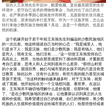
创办人王东旭先生年近60，酷爱收藏。是在极其困苦的生存
环境中，坚守自己追求的博物馆事业，为此付出了自己的生
命。在严寒的冬季因心脏病发作而猝死，见面新馆长张月娥之
后才知道，原来他的本行是牙医。作为一个汉族牙医，怎么会
转行来做少数民族文物收藏？具说，这是一个偶然的、也是必
然的机缘。
这个机缘开始于若干年前王东旭先生到偏远的少数民族地区
的一次出差。他这样描述自己当时的心态：“我是城里人，他
们是乡下人；我是汉族，他们是少数民族；我是有钱人，他们
是穷人；我有文化，他们没有……”这一切使王东旭觉得自己
高高在上。然而，当他在那里感受到了感动和震撼，才重新思
考自己是谁，思考人和人之间到底有什么差异。“那些山村里
的小女孩，眉清目秀，她们与城市里的女孩不同的只是没有受
过教育，除此以外，没有什么差别，有些方面的能力甚至比城
里孩子更强。”当这样的触动越来越多时，对于王东旭，就形
成了震撼。他开始站在另一个立场想问题、看世界。在这以
前，王东旭并不确切地理解什么是价值观，但那时候，他懂
了。“是在少数民族地区的体会，让他重新认识到真正的人生
观和价值观。我希望通过自己的收藏、自己的博物馆，将少数
民族的人生观和价值观传达给城市里的人们，给那些曾经或者