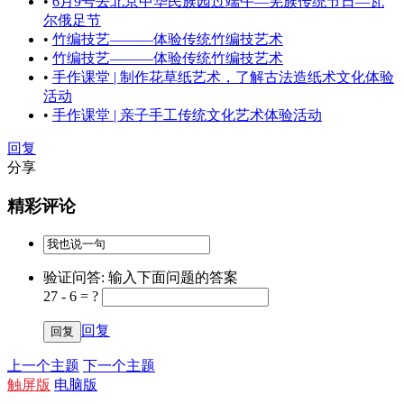
•
6月9号去北京中华民族园过端午—羌族传统节日—瓦
尔俄足节
•
竹编技艺———体验传统竹编技艺术
•
竹编技艺———体验传统竹编技艺术
•
手作课堂 | 制作花草纸艺术，了解古法造纸术文化体验
活动
•
手作课堂 | 亲子手工传统文化艺术体验活动
回复
分享
精彩评论
验证问答:
输入下面问题的答案
27 - 6 = ?
回复
上一个主题
下一个主题
触屏版
电脑版