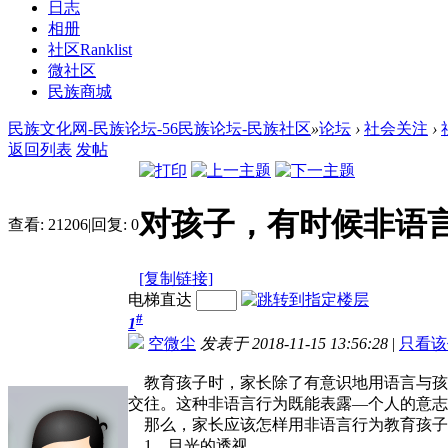
日志
相册
社区
Ranklist
微社区
民族商城
民族文化网-民族论坛-56民族论坛-民族社区
»
论坛
›
社会关注
›
返回列表
发帖
对孩子，有时候非语
查看:
21206
|
回复:
0
[复制链接]
电梯直达
#
1
空微尘
发表于 2018-11-15 13:56:28
|
只看该
教育孩子时，家长除了有意识地用语言与孩
交往。这种非语言行为既能表露—个人的意志
那么，家长应该怎样用非语言行为教育孩子
1．目光的透视