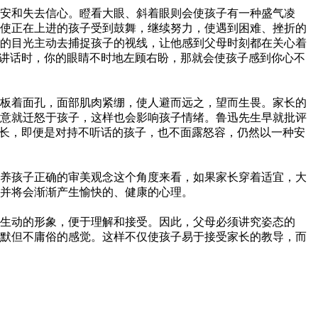
安和失去信心。瞪看大眼、斜着眼则会使孩子有一种盛气凌
使正在上进的孩子受到鼓舞，继续努力，使遇到困难、挫折的
的目光主动去捕捉孩子的视线，让他感到父母时刻都在关心着
子讲话时，你的眼睛不时地左顾右盼，那就会使孩子感到你心不
板着面孔，面部肌肉紧绷，使人避而远之，望而生畏。家长的
意就迁怒于孩子，这样也会影响孩子情绪。鲁迅先生早就批评
家长，即便是对持不听话的孩子，也不面露怒容，仍然以一种安
养孩子正确的审美观念这个角度来看，如果家长穿着适宜，大
并将会渐渐产生愉快的、健康的心理。
生动的形象，便于理解和接受。因此，父母必须讲究姿态的
默但不庸俗的感觉。这样不仅使孩子易于接受家长的教导，而