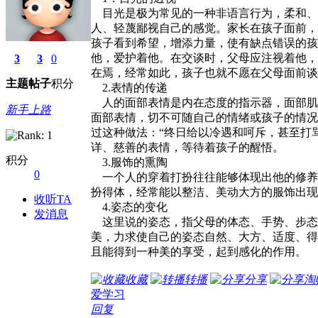
目光是极为常见的一种非语言行为，柔和、
人、轻蔑鄙视自己的感觉。家长在孩子面前，
孩子看到希望，增添力量，使有缺点错误的孩
他，爱护着他。在交谈时，父母应注视着他，
3
3
0
在焉，经常如此，孩子也就不愿在父母面前谈
主题
帖子
积分
2.表情的传递
儿童书桌
人的面部表情是内在态度的指示器，面部肌
新手上路
面部表情，切不可随自己的情绪或孩子的情况
过这种做法：“终日给以冷遇和呵斥，甚至打
详、慈善的表情，等待着孩子的醒悟。
积分
3.服饰的熏陶
0
一个人的穿着打扮往往能够体现出他的修养
扮得体，经常能以整洁、美动大方的服饰出现
收听TA
4.姿态的变化
发消息
这里说的姿态，指父母的体态、手势、步态
美，力求使自己的姿态自然、大方、适度、得
且能得到一种美的享受，起到感化的作用。
收藏
转播
分享
淘
爱学习
回复