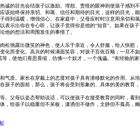
热诚的目光会结孩子以激励。埋怨、责怪的眼神则使孩子感到不
应该始终保持亲切、和蔼、信任和期待的目光，这样的目光，能
子得到温暖，增强信心。在家庭中，父母应时时注意用亲切和蔼
以表示出你在专心听，让孩子觉得你是他的“知音”。如果在孩
论他的想法和周围发生的事情了。
肉松弛露出微笑的神色，使人乐于亲近，令人舒服，给人快慰，
变化而变化。高兴的时候满面笑容，对孩子百依百顺；一旦不如
骂等，使他们畏思畏缩，仿佛一个奴才，一个傀儡。”有经验的
和气质。家长在穿戴上的态度对孩子具有潜移默化的作用。从培
在孩子的面前，那么，孩子将会受到形象的、具体的美的教育，
等。父母以姿态帮助说话，可以使孩子在接受教育的同时，看到
体，给孩子以稳重但不呆板，潇洒但不做作，文静但不孤高，幽
帖